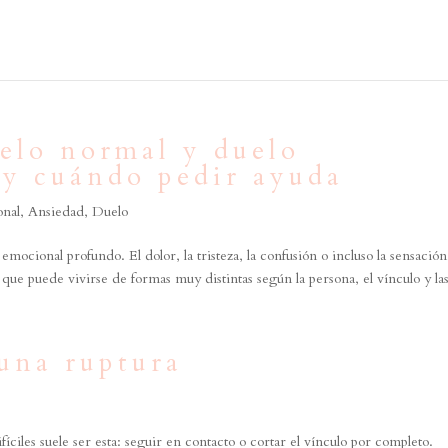
uelo normal y duelo
 y cuándo pedir ayuda
onal
,
Ansiedad
,
Duelo
ocional profundo. El dolor, la tristeza, la confusión o incluso la sensació
ue puede vivirse de formas muy distintas según la persona, el vínculo y las
 una ruptura
íciles suele ser esta: seguir en contacto o cortar el vínculo por completo.